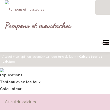
Aller
au
contenu
Pompons et moustaches
Menu
Accueil
»
Le lapin en résumé
»
La nourriture du lapin
»
Calculateur de
calcium
Explications
Tableau avec les taux
Calculateur
Calcul du calcium