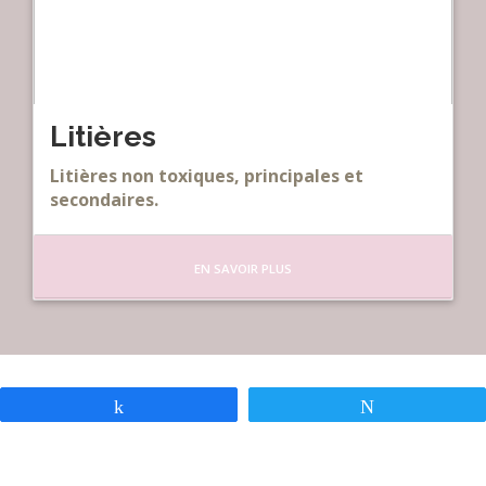
Litières
Litières non toxiques, principales et
secondaires.
EN SAVOIR PLUS
Partagez
Tweetez