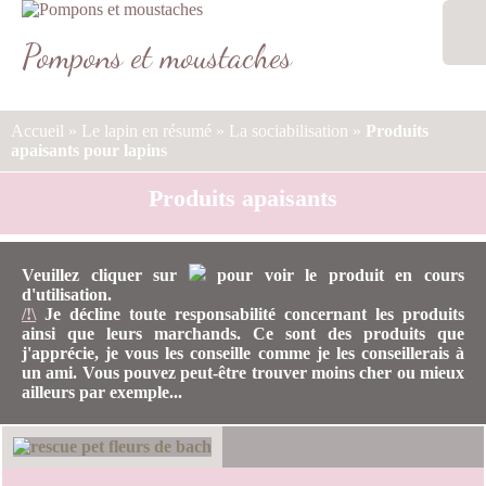
Aller
au
Pompons et moustaches
contenu
MENU
Accueil
»
Le lapin en résumé
»
La sociabilisation
»
Produits
apaisants pour lapins
Produits apaisants
Veuillez cliquer sur
pour voir le produit en cours
d'utilisation.
/!\
Je décline toute responsabilité concernant les produits
ainsi que leurs marchands. Ce sont des produits que
j'apprécie, je vous les conseille comme je les conseillerais à
un ami. Vous pouvez peut-être trouver moins cher ou mieux
ailleurs par exemple...