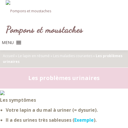
Aller
au
contenu
Pompons et moustaches
MENU
Accueil
»
Le lapin en résumé
»
Les maladies courantes
»
Les problèmes
urinaires
Les problèmes urinaires
Les symptômes
Votre lapin a
du mal à uriner
(= dysurie).
Il a des urines très
sableuses
(
Exemple
).