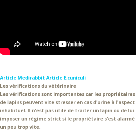
Article Medirabbit
Article E.cuniculi
Les vérifications du vétérinaire
Les
vérifications sont importantes
car les propriétaires
de lapins peuvent vite stresser en cas d'urine à l'aspect
inhabituel. Il n'est
pas utile de traiter un lapin
ou de lui
imposer un régime strict si le
propriétaire s'est alarmé
un peu trop vite
.