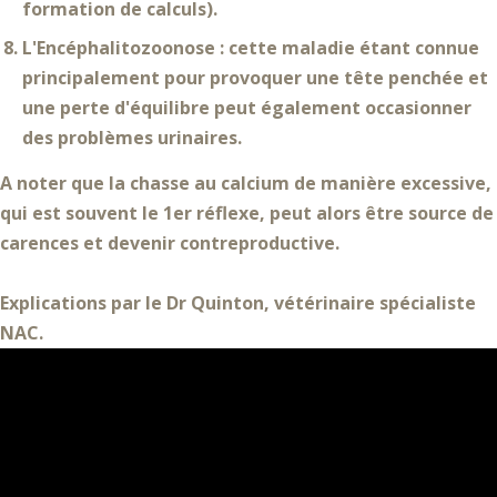
formation de calculs).
L'Encéphalitozoonose
: cette maladie étant connue
principalement pour provoquer une tête penchée et
une perte d'équilibre peut également occasionner
des problèmes urinaires.
A noter que la chasse au calcium de manière excessive,
qui est souvent le 1er réflexe, peut alors être source de
carences et devenir contreproductive.
Explications par le Dr Quinton, vétérinaire spécialiste
NAC.